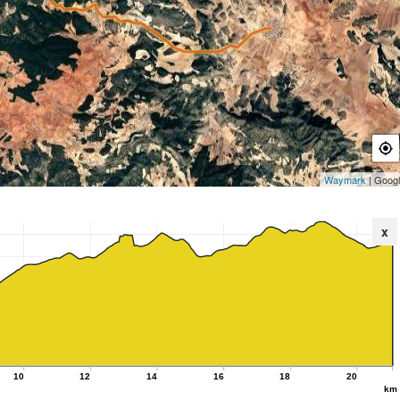
Waymark
| Goog
x
10
12
14
16
18
20
km