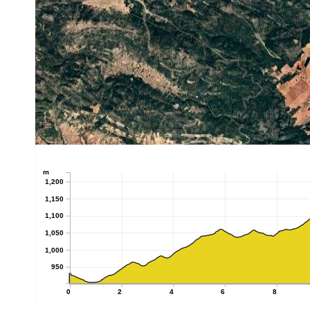
m
1,200
1,150
1,100
1,050
1,000
950
0
2
4
6
8