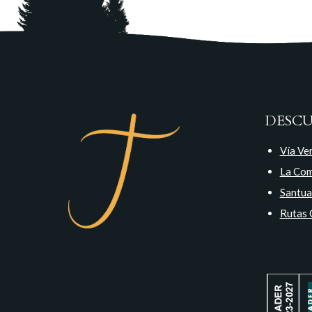
DESC
Vía Ve
La Co
Santua
Rutas 