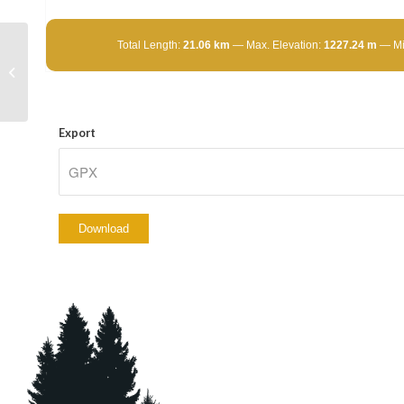
Total Length:
21.06 km
Max. Elevation:
1227.24 m
Mi
9 SANTUARIOS: Etapa 4
Export