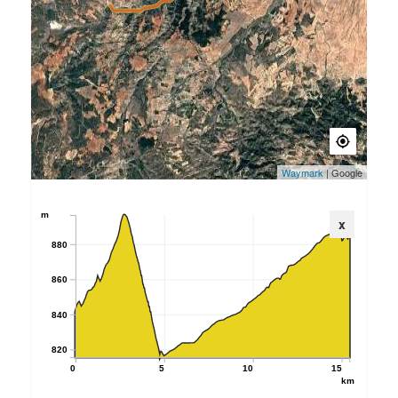
Waymark
| Google
m
x
880
860
840
820
0
5
10
15
km