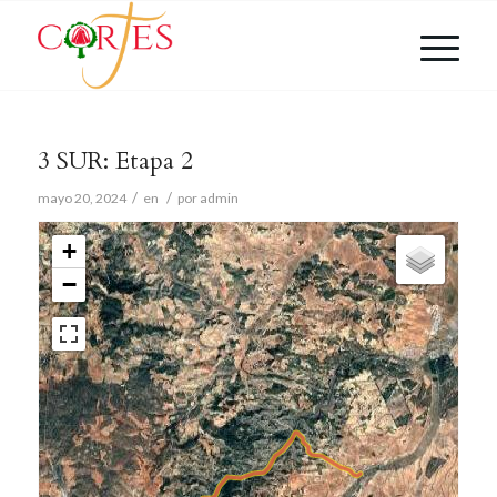
3 SUR: Etapa 2
/
/
mayo 20, 2024
en
por
admin
+
−