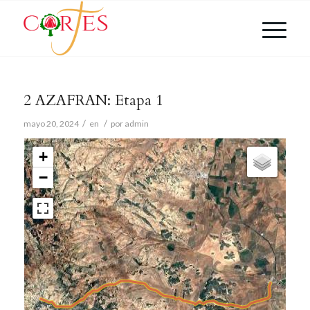
2 AZAFRAN: Etapa 1
/
/
mayo 20, 2024
en
por
admin
+
−