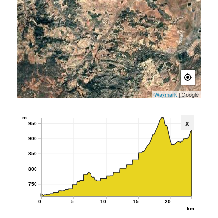
Waymark
| Google
m
x
950
900
850
800
750
0
5
10
15
20
km