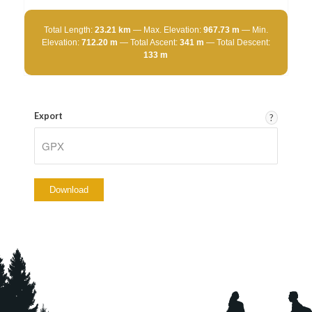
Total Length:
23.21 km
Max. Elevation:
967.73 m
Min.
Elevation:
712.20 m
Total Ascent:
341 m
Total Descent:
133 m
Export
?